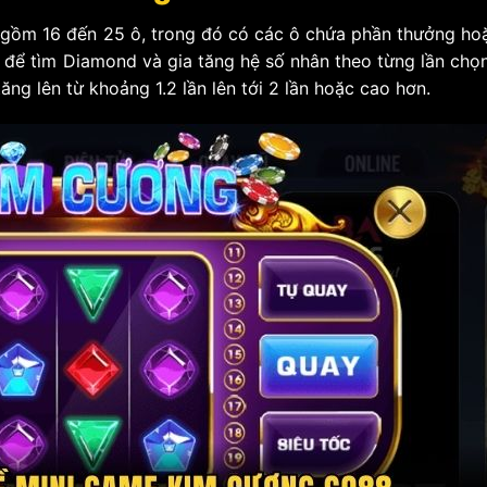
 gồm 16 đến 25 ô, trong đó có các ô chứa phần thưởng ho
rí để tìm Diamond và gia tăng hệ số nhân theo từng lần chọ
tăng lên từ khoảng 1.2 lần lên tới 2 lần hoặc cao hơn.