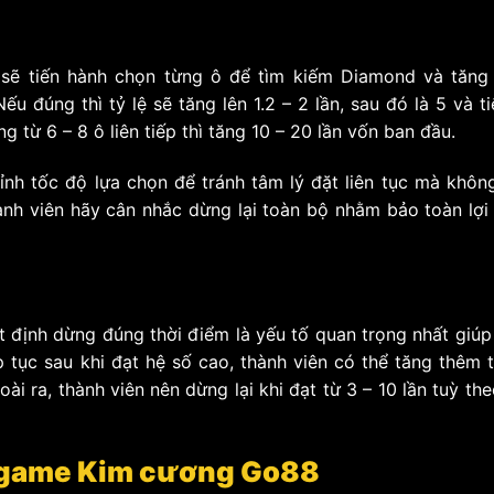
 sẽ tiến hành chọn từng ô để tìm kiếm Diamond và tăng
ếu đúng thì tỷ lệ sẽ tăng lên 1.2 – 2 lần, sau đó là 5 và t
từ 6 – 8 ô liên tiếp thì tăng 10 – 20 lần vốn ban đầu.
ỉnh tốc độ lựa chọn để tránh tâm lý đặt liên tục mà khôn
hành viên hãy cân nhắc dừng lại toàn bộ nhằm bảo toàn lợi
 định dừng đúng thời điểm là yếu tố quan trọng nhất giúp
ếp tục sau khi đạt hệ số cao, thành viên có thể tăng thêm t
i ra, thành viên nên dừng lại khi đạt từ 3 – 10 lần tuỳ th
i game Kim cương Go88