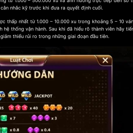
ộng từ 1.000 – 500.000 xu và ảnh hưởng trực tiếp đến số 
 cân nhắc kỹ trước khi đưa ra quyết định cuối.
ợc thấp nhất từ 1.000 – 10.000 xu trong khoảng 5 – 10 ván
 hệ thống vận hành. Sau khi đã hiểu rõ thành viên hãy tiế
iảm thiểu rủi ro trong những giai đoạn đầu tiên.