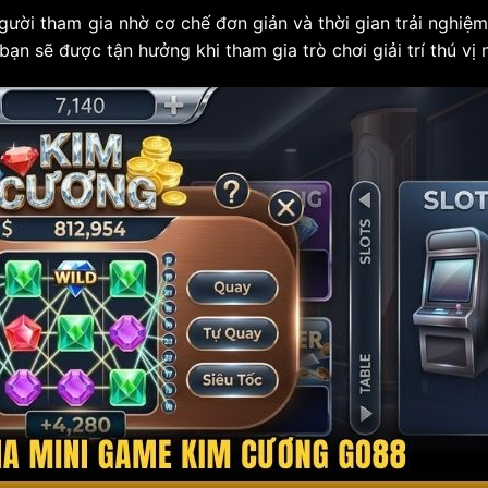
người tham gia nhờ cơ chế đơn giản và thời gian trải nghiệm
ạn sẽ được tận hưởng khi tham gia trò chơi giải trí thú vị 