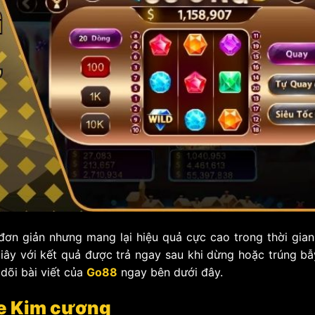
đơn giản nhưng mang lại hiệu quả cực cao trong thời gian
iây với kết quả được trả ngay sau khi dừng hoặc trúng bẫ
dõi bài viết của
Go88
ngay bên dưới đây.
me Kim cương