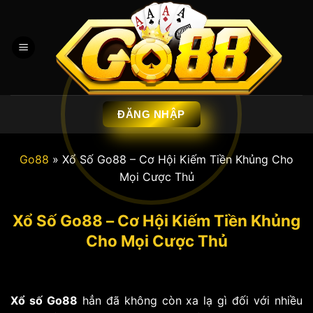
Bỏ
qua
nội
dung
ĐĂNG NHẬP
Go88
»
Xổ Số Go88 – Cơ Hội Kiếm Tiền Khủng Cho
Mọi Cược Thủ
Xổ Số Go88 – Cơ Hội Kiếm Tiền Khủng
Cho Mọi Cược Thủ
Xổ số Go88
hẳn đã không còn xa lạ gì đối với nhiều