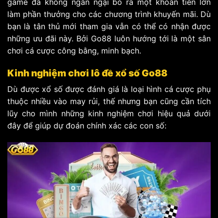
game đã không ngần ngại bỏ ra một khoản tiền lớn
làm phần thưởng cho các chương trình khuyến mãi. Dù
bạn là tân thủ mới tham gia vẫn có thể có nhận được
những ưu đãi này. Bởi Go88 luôn hướng tới là một sân
chơi cá cược công bằng, minh bạch.
Kinh nghiệm chơi lô đề xổ số Go88
Dù được xổ số được đánh giá là loại hình cá cược phụ
thuộc nhiều vào may rủi, thế nhưng bạn cũng cần tích
lũy cho mình những kinh nghiệm chơi hiệu quả dưới
đây để giúp dự đoán chính xác các con số: