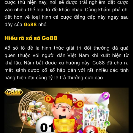
cược thủ hiện nay, nơi sẽ được trải nghiệm đặt cược
vào nhiều thể loại lô đề khác nhau. Cùng khám phá chi
tiết hơn về loại hình cá cược đẳng cấp này ngay sau
đây của
Go88
nhé.
Hiểu rõ xổ số Go88
Xổ số lô đề là hình thức giải trí đổi thưởng đã quá
quen thuộc với người dân Việt Nam khi xuất hiện từ
khá lâu. Nắm bắt được xu hướng này, Go88 đã cho ra
mắt sảnh cược xổ số hấp dẫn với rất nhiều các tính
năng hiện đại cùng tỷ lệ trả thưởng cực cao.