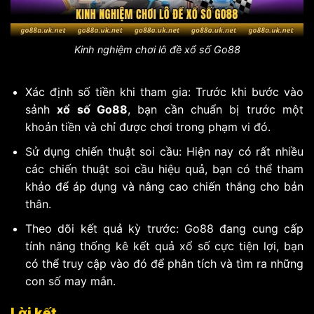
Kinh nghiệm chơi lô đề xổ số Go88
Xác định số tiền khi tham gia: Trước khi bước vào
sảnh
xổ số Go88
, bạn cần chuẩn bị trước một
khoản tiền và chỉ được chơi trong phạm vi đó.
Sử dụng chiến thuật soi cầu: Hiện nay có rất nhiều
các chiến thuật soi cầu hiệu quả, bạn có thể tham
khảo để áp dụng và nâng cao chiến thắng cho bản
thân.
Theo dõi kết quả kỳ trước: Go88 đang cung cấp
tính năng thống kê kết quả xổ số cực tiện lợi, bạn
có thể truy cập vào đó để phân tích và tìm ra những
con số may mắn.
Lời kết